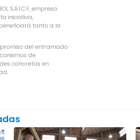
L S.A.I.C.F, empresa
 iniciativa,
neficiará tanto a la
ompromiso del entramado
ecanismos de
des concretas en
ad.
nadas