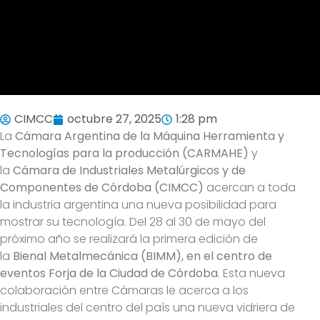
CIMCC
octubre 27, 2025
1:28 pm
La
Cámara Argentina de la Máquina Herramienta y
Tecnologías para la producción (CARMAHE)
y
la
Cámara de Industriales Metalúrgicos y de
Componentes de Córdoba (CIMCC)
acercan a toda
la industria argentina una nueva posibilidad para
mostrar su tecnología. Del 28 al 30 de mayo del
próximo año se realizará la primera edición de
la
Bienal Metalmecánica (BIMM), en el centro de
eventos Forja de la Ciudad de Córdoba
. Esta nueva
colaboración entre Cámaras le acerca a los
industriales del centro del país una nueva vidriera de